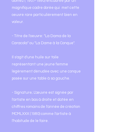
Gómez ( 1907-1990) encadrée par un
magnifique cadre dorée qui met cette
oeuvre rare particulièrement bien en
valeur.
- Titre de l'oeuvre: "La Dama de la
Caracola" ou "La Dame à la Conque".
Il s'agit d'une huile sur toile
représentant une jeune femme
légèrement dénudée avec une conque
posée sur une table à sa gauche.
- Signature; L'œuvre est signée par
l'artiste en bas à droite et datée en
chiffres romains de l'année de création
MCMLXXX (1980) comme l'artiste à
l'habitude de le faire.