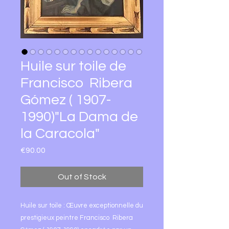
Huile sur toile de
Francisco Ribera
Gómez ( 1907-
1990)"La Dama de
la Caracola"
Price
€90.00
Out of Stock
Huile sur toile : Œuvre exceptionnelle du
prestigieux peintre Francisco Ribera