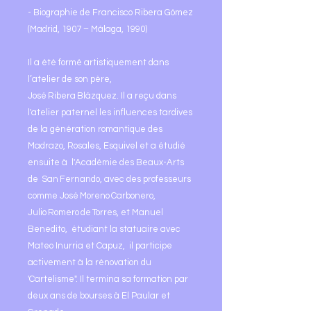
- Biographie de Francisco Ribera Gómez
(Madrid, 1907 – Málaga, 1990)
Il a été formé artistiquement dans
l’atelier de son père,
José Ribera Blázquez. Il a reçu dans
l'atelier paternel les influences tardives
de la génération romantique des
Madrazo, Rosales, Esquivel et a étudié
ensuite à l'Académie des Beaux-Arts
de San Fernando, avec des professeurs
comme José Moreno Carbonero,
Julio Romero de Torres, et Manuel
Benedito, étudiant la statuaire avec
Mateo Inurria et Capuz, il participe
activement à la rénovation du
'Cartelisme". Il termina sa formation par
deux ans de bourses à El Paular et