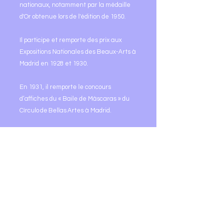
nationaux, notamment par la médaille
d'Or obtenue lors de l'édition de 1950.
Il participe et remporte des prix aux
Expositions Nationales des Beaux-Arts à
Madrid en 1928 et 1930.
En 1931, il remporte le concours
d’affiches du « Baile de Máscaras » du
Círculo de Bellas Artes à Madrid.
En 1933, il est choisi pour illustrer la
Exposición Internacional de Barcelona 19
33. La même année, il s’installe à
Barcelone comme directeur artistique
de la société de publicité
Walter Thompson.
À l’international : Il fait des expositions