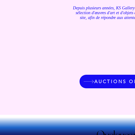
Depuis plusieurs années, KS Gallery 
sélection d'œuvres d'art et d'objet
site, afin de répondre aux attent
AUCTIONS ON
Quelques u
Quelques u