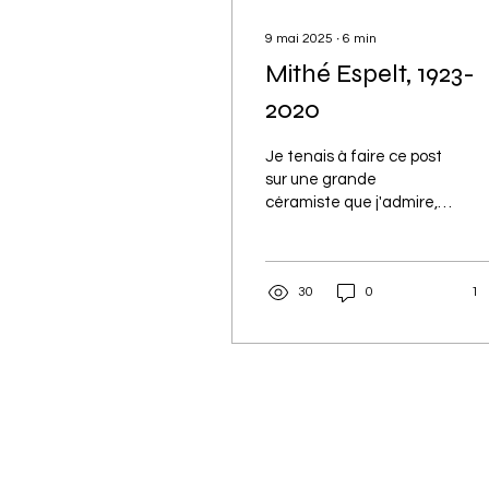
9 mai 2025
∙
6
min
Mithé Espelt, 1923-
2020
Je tenais à faire ce post
sur une grande
céramiste que j'admire,
une magicienne de la
couleur et des miroirs ! Il
n'est pas étonnant que...
30
0
1