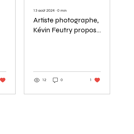
13 août 2024
∙
0
min
Artiste photographe,
Kévin Feutry propose
à la vente chez KS
Gallery ses
photographies d'art
et de voyage à la
vente en éditions
12
0
1
limitées.